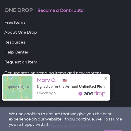
ONE DROP
Become a Contributor
Free Items
About One Drop
Resources
Help Center
Request an item
Get updates on trending items and new content!
Mary C.
Sign me up
Spring Hill, TN
Annual Unlimited Plan
Signed up for the
1 week ago
© 2026 One Drop
We use cookies to ensure that we give you the best
experience on our website. If you continue, we'll assume
License
you're happy with it.
User Terms & Conditions