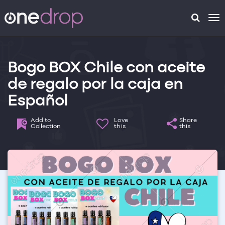
To
na
Bogo BOX Chile con aceite
de regalo por la caja en
Español
Add to
Love
Share
Collection
this
this