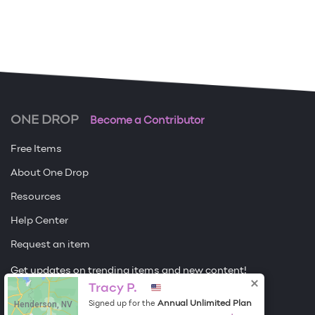
ONE DROP
Become a Contributor
Free Items
About One Drop
Resources
Help Center
Request an item
Get updates on trending items and new content!
Tracy P.
Sign me up
Henderson, NV
Annual Unlimited Plan
Signed up for the