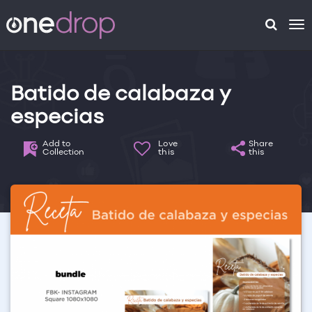
To
na
Batido de calabaza y
especias
Add to
Love
Share
Collection
this
this